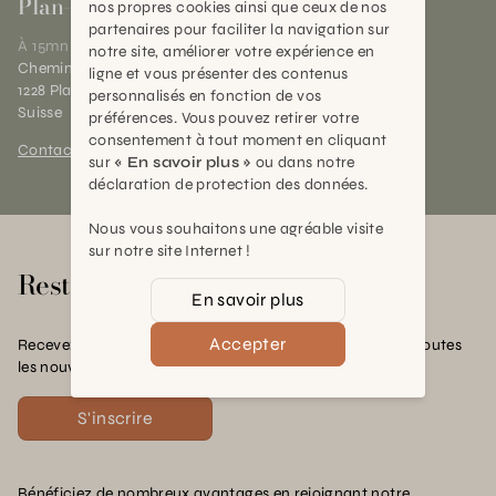
Plan-les-Ouates
nos propres cookies ainsi que ceux de nos
partenaires pour faciliter la navigation sur
À 15mn du centre de Genève
notre site, améliorer votre expérience en
Chemin des Charrotons 25
ligne et vous présenter des contenus
1228 Plan-les-Ouates (GE)
personnalisés en fonction de vos
Suisse
préférences. Vous pouvez retirer votre
consentement à tout moment en cliquant
Contact et horaires
sur
« En savoir plus »
ou dans notre
déclaration de protection des données.
Nous vous souhaitons une agréable visite
sur notre site Internet !
Rester en contact
En savoir plus
Accepter
Recevez nos offres exclusives, nos conseils pratiques et toutes
les nouvelles Schilliger
S'inscrire
Bénéficiez de nombreux avantages en rejoignant notre