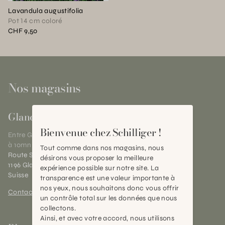
Lavandula augustifolia
Pot 14 cm coloré
CHF 9,50
Nos magasins
Gland
Bienvenue chez Schilliger !
Entre Genève et Lausanne,
à 10mn de Nyon
Tout comme dans nos magasins, nous
Route Suisse 40
désirons vous proposer la meilleure
1196 Gland (VD)
expérience possible sur notre site. La
Suisse
transparence est une valeur importante à
nos yeux, nous souhaitons donc vous offrir
Contact et horaires
un contrôle total sur les données que nous
collectons.
Ainsi, et avec votre accord, nous utilisons