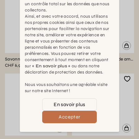
un contrôle total sur les données que nous
collectons.
Ainsi, et avec votre accord, nous utilisons
nos propres cookies ainsi que ceux de nos
partenaires pour faciliter la navigation sur
notre site, améliorer votre expérience en
ligne et vous présenter des contenus
personnalisés en fonction de vos
préférences. Vous pouvez retirer votre
Savonnette 250g ecorces d'orange et cannelle sans palme BIEN ETRE
Savonnette 250g amande amere sans palme BIEN ETRE
consentement à tout moment en cliquant
CHF 6,90
CHF 6,90
sur
« En savoir plus »
ou dans notre
déclaration de protection des données.
Nous vous souhaitons une agréable visite
sur notre site Internet !
En savoir plus
Accepter