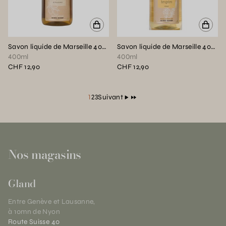
Savon liquide de Marseille 400ml sans parfum BIEN ETRE
Savon liquide de Marseille 400ml miel BIEN ETRE
400ml
400ml
CHF 12,90
CHF 12,90
(Page courante)
1
2
3
Suivant
Nos magasins
Gland
Entre Genève et Lausanne,
à 10mn de Nyon
Route Suisse 40