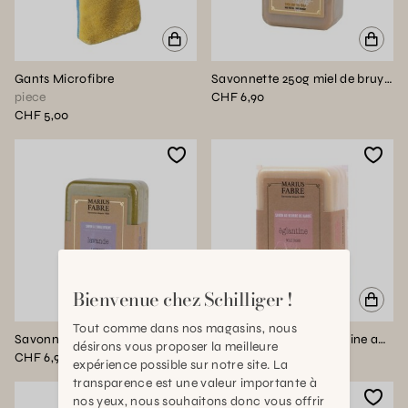
Gants Microfibre
Savonnette 250g miel de bruyere sans palme BIEN ETRE
piece
CHF 6,90
CHF 5,00
Bienvenue chez Schilliger !
Tout comme dans nos magasins, nous
Savonnette 250g lavande sans palme BIEN ETRE
Savonnette 250g eglantine au beurre de karité BIEN ETRE
désirons vous proposer la meilleure
CHF 6,90
CHF 6,90
expérience possible sur notre site. La
transparence est une valeur importante à
nos yeux, nous souhaitons donc vous offrir