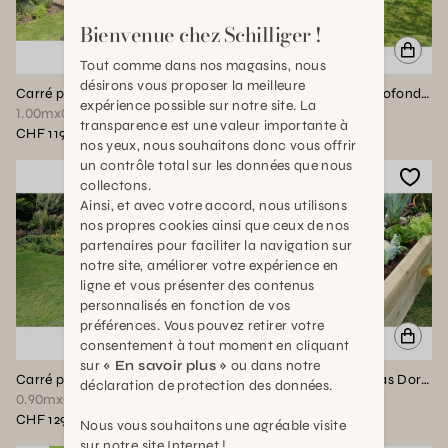
Bienvenue chez Schilliger !
Tout comme dans nos magasins, nous
désirons vous proposer la meilleure
Carré potager Profond Tenby
Grand carré potager Profond Tenby
expérience possible sur notre site. La
1.00mx0.70mx0.80m
1.80mx0.70mx0.80m
transparence est une valeur importante à
CHF 119,90
CHF 185,90
nos yeux, nous souhaitons donc vous offrir
un contrôle total sur les données que nous
collectons.
Ainsi, et avec votre accord, nous utilisons
nos propres cookies ainsi que ceux de nos
partenaires pour faciliter la navigation sur
notre site, améliorer votre expérience en
ligne et vous présenter des contenus
personnalisés en fonction de vos
préférences. Vous pouvez retirer votre
consentement à tout moment en cliquant
sur
« En savoir plus »
ou dans notre
Carré potager bas Dormeur
Grand Carré potager bas Dormeur
déclaration de protection des données.
0.90mx0.90mx0.45m
1.80mx0.45mx0.45m
CHF 129,90
CHF 159,90
Nous vous souhaitons une agréable visite
sur notre site Internet !