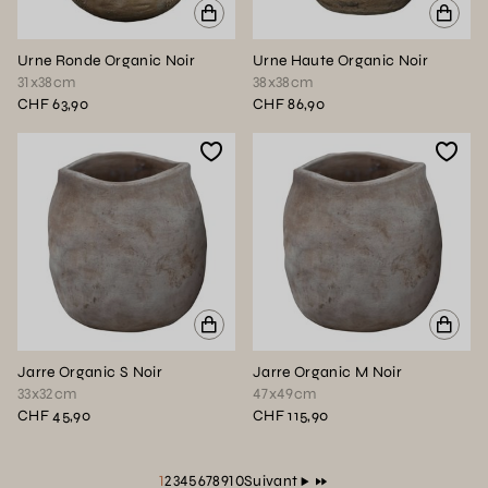
Urne Ronde Organic Noir
Urne Haute Organic Noir
31x38cm
38x38cm
CHF 63,90
CHF 86,90
Jarre Organic S Noir
Jarre Organic M Noir
33x32cm
47x49cm
CHF 45,90
CHF 115,90
(Page courante)
1
2
3
4
5
6
7
8
9
10
Suivant