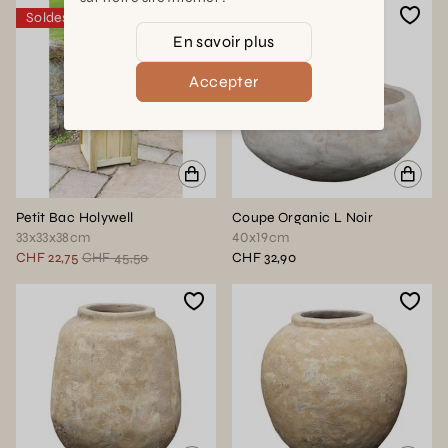
Soldes
En savoir plus
Accepter
Petit Bac Holywell
Coupe Organic L Noir
33x33x38cm
40x19cm
CHF 22,75
CHF 45,50
CHF 32,90