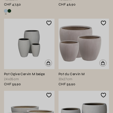
CHF 47,50
CHF 46,90
Voir ce produit en couleur : Gris fumée
Voir ce produit en couleur : Vert de chrome ou anglais
Pot Ogive Cervin M beige
Pot du Cervin M
24x35cm
33x27cm
CHF 59,90
CHF 59,90