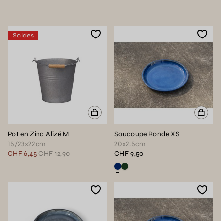
Soldes
Pot en Zinc Alizé M
Soucoupe Ronde XS
15/23x22cm
20x2.5cm
CHF 6,45
CHF 12,90
CHF 9,50
Voir ce produit en couleur : Bleu r
Voir ce produit en couleur : Ve