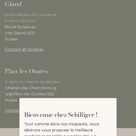
Gland
Entre Genève et Lausanne,
à 10mn de Nyon
Route Suisse 40
1196 Gland (VD)
Suisse
Contact et horaires
Plan-les-Ouates
À 15mn du centre de Genève
Chemin des Charrotons 25
1228 Plan-les-Ouates (GE)
Suisse
Contact et horaires
Bienvenue chez Schilliger !
Tout comme dans nos magasins, nous
désirons vous proposer la meilleure