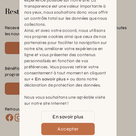
expérience possible sur notre site. La
transparence est une valeur importante à
Rester en contact
nos yeux, nous souhaitons donc vous offrir
un contrôle total sur les données que nous
collectons.
Recevez nos offres exclusives, nos conseils pratiques et toutes
Ainsi, et avec votre accord, nous utilisons
les nouvelles Schilliger
nos propres cookies ainsi que ceux de nos
partenaires pour faciliter la navigation sur
S'inscrire
notre site, améliorer votre expérience en
ligne et vous présenter des contenus
personnalisés en fonction de vos
préférences. Vous pouvez retirer votre
Bénéficiez de nombreux avantages en rejoignant notre
consentement à tout moment en cliquant
programme de fidélité.
sur
« En savoir plus »
ou dans notre
déclaration de protection des données.
Voir plus
Nous vous souhaitons une agréable visite
sur notre site Internet !
Retrouvez nous sur les réseaux :
En savoir plus
Accepter