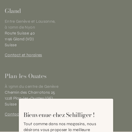
Gland
Entre Genève et Lausanne,
à 10mn de Nyon
Route Suisse 40
1196 Gland (VD)
Suisse
Contact et horaires
Plan-les-Ouates
À 15mn du centre de Genève
Chemin des Charrotons 25
1228 Plan-les-Ouates (GE)
Suisse
Bienvenue chez Schilliger !
Contact et horaires
Tout comme dans nos magasins, nous
désirons vous proposer la meilleure