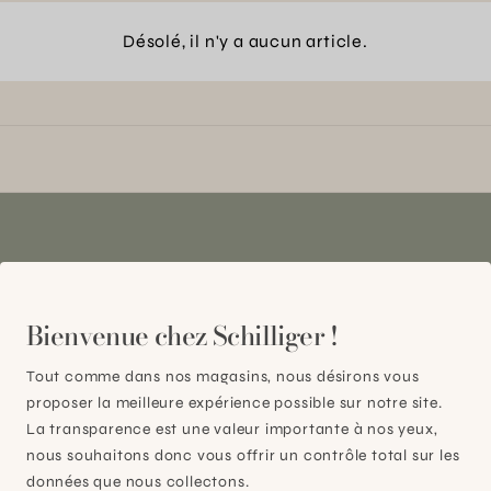
Désolé, il n'y a aucun article.
Bienvenue chez Schilliger !
Tout comme dans nos magasins, nous désirons vous
Plan-les-Ouates
proposer la meilleure expérience possible sur notre site.
La transparence est une valeur importante à nos yeux,
À 15mn du centre de Genève
nous souhaitons donc vous offrir un contrôle total sur les
Chemin des Charrotons 25
données que nous collectons.