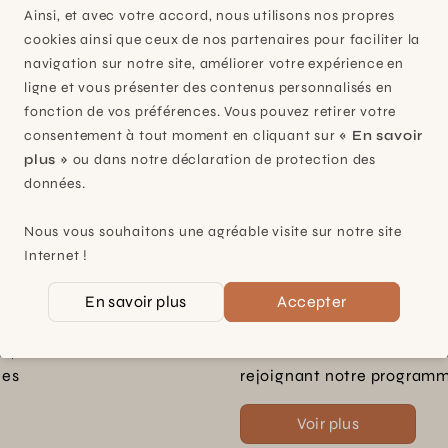
1228 Plan-les-Ouates (GE)
Ainsi, et avec votre accord, nous utilisons nos propres
Suisse
cookies ainsi que ceux de nos partenaires pour faciliter la
navigation sur notre site, améliorer votre expérience en
Contact et horaires
ligne et vous présenter des contenus personnalisés en
fonction de vos préférences. Vous pouvez retirer votre
consentement à tout moment en cliquant sur
« En savoir
plus »
ou dans notre déclaration de protection des
données.
Nous vous souhaitons une agréable visite sur notre site
ontact
Internet !
En savoir plus
Accepter
s, nos
Bénéficiez de nombreux a
les
rejoignant notre programme
Voir plus