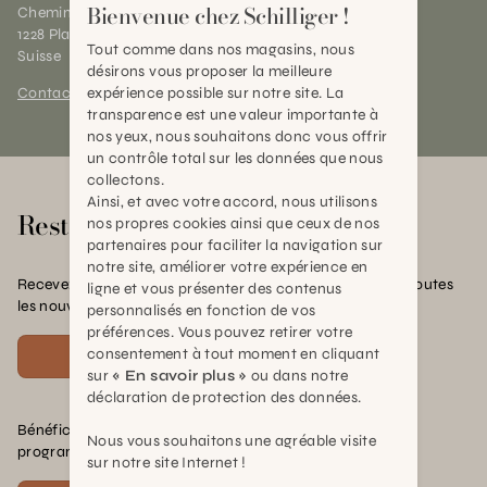
Bienvenue chez Schilliger !
Chemin des Charrotons 25
1228 Plan-les-Ouates (GE)
Tout comme dans nos magasins, nous
Suisse
désirons vous proposer la meilleure
Contact et horaires
expérience possible sur notre site. La
transparence est une valeur importante à
nos yeux, nous souhaitons donc vous offrir
un contrôle total sur les données que nous
collectons.
Ainsi, et avec votre accord, nous utilisons
Rester en contact
nos propres cookies ainsi que ceux de nos
partenaires pour faciliter la navigation sur
notre site, améliorer votre expérience en
Recevez nos offres exclusives, nos conseils pratiques et toutes
ligne et vous présenter des contenus
les nouvelles Schilliger
personnalisés en fonction de vos
préférences. Vous pouvez retirer votre
consentement à tout moment en cliquant
S'inscrire
sur
« En savoir plus »
ou dans notre
déclaration de protection des données.
Bénéficiez de nombreux avantages en rejoignant notre
Nous vous souhaitons une agréable visite
programme de fidélité.
sur notre site Internet !