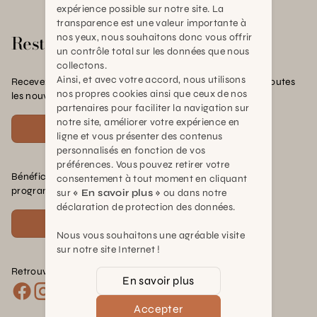
expérience possible sur notre site. La
transparence est une valeur importante à
Rester en contact
nos yeux, nous souhaitons donc vous offrir
un contrôle total sur les données que nous
collectons.
Ainsi, et avec votre accord, nous utilisons
Recevez nos offres exclusives, nos conseils pratiques et toutes
nos propres cookies ainsi que ceux de nos
les nouvelles Schilliger
partenaires pour faciliter la navigation sur
notre site, améliorer votre expérience en
S'inscrire
ligne et vous présenter des contenus
personnalisés en fonction de vos
préférences. Vous pouvez retirer votre
Bénéficiez de nombreux avantages en rejoignant notre
consentement à tout moment en cliquant
programme de fidélité.
sur
« En savoir plus »
ou dans notre
déclaration de protection des données.
Voir plus
Nous vous souhaitons une agréable visite
sur notre site Internet !
Retrouvez nous sur les réseaux :
En savoir plus
Accepter