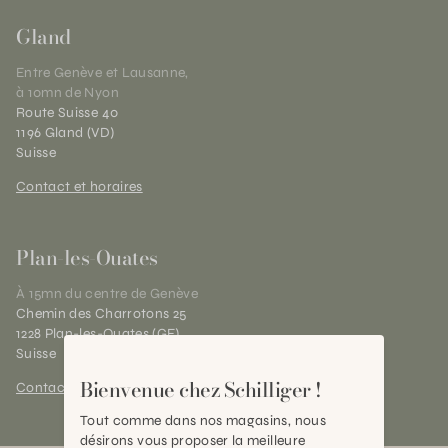
Gland
Entre Genève et Lausanne,
à 10mn de Nyon
Route Suisse 40
1196 Gland (VD)
Suisse
Contact et horaires
Plan-les-Ouates
À 15mn du centre de Genève
Chemin des Charrotons 25
1228 Plan-les-Ouates (GE)
Suisse
Bienvenue chez Schilliger !
Contact et horaires
Tout comme dans nos magasins, nous
désirons vous proposer la meilleure