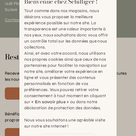
Bienvenue chez Schilliger !
1228 Plan-les-Ouates (GE)
Suisse
Tout comme dans nos magasins, nous
désirons vous proposer la meilleure
Contact et horaires
expérience possible sur notre site. La
transparence est une valeur importante à
nos yeux, nous souhaitons donc vous offrir
un contrôle total sur les données que nous
collectons.
Ainsi, et avec votre accord, nous utilisons
Rester en contact
nos propres cookies ainsi que ceux de nos
partenaires pour faciliter la navigation sur
notre site, améliorer votre expérience en
Recevez nos offres exclusives, nos conseils pratiques et toutes
ligne et vous présenter des contenus
les nouvelles Schilliger
personnalisés en fonction de vos
préférences. Vous pouvez retirer votre
S'inscrire
consentement à tout moment en cliquant
sur
« En savoir plus »
ou dans notre
déclaration de protection des données.
Bénéficiez de nombreux avantages en rejoignant notre
programme de fidélité.
Nous vous souhaitons une agréable visite
sur notre site Internet !
Voir plus