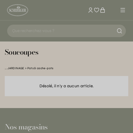
Mon compte
Soucoupes
JARDINAGE
Pots & cache-pots
Désolé, il n'y a aucun article.
Nos magasins