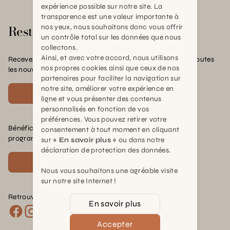
expérience possible sur notre site. La
transparence est une valeur importante à
Rester en contact
nos yeux, nous souhaitons donc vous offrir
un contrôle total sur les données que nous
collectons.
Ainsi, et avec votre accord, nous utilisons
Recevez nos offres exclusives, nos conseils pratiques et toutes
nos propres cookies ainsi que ceux de nos
les nouvelles Schilliger
partenaires pour faciliter la navigation sur
notre site, améliorer votre expérience en
S'inscrire
ligne et vous présenter des contenus
personnalisés en fonction de vos
préférences. Vous pouvez retirer votre
Bénéficiez de nombreux avantages en rejoignant notre
consentement à tout moment en cliquant
programme de fidélité.
sur
« En savoir plus »
ou dans notre
déclaration de protection des données.
Voir plus
Nous vous souhaitons une agréable visite
sur notre site Internet !
Retrouvez nous sur les réseaux :
En savoir plus
Accepter