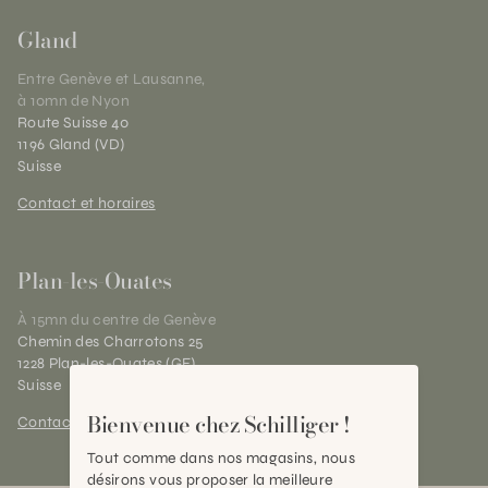
Gland
Entre Genève et Lausanne,
à 10mn de Nyon
Route Suisse 40
1196 Gland (VD)
Suisse
Contact et horaires
Plan-les-Ouates
À 15mn du centre de Genève
Chemin des Charrotons 25
1228 Plan-les-Ouates (GE)
Suisse
Bienvenue chez Schilliger !
Contact et horaires
Tout comme dans nos magasins, nous
désirons vous proposer la meilleure