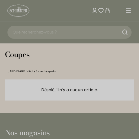
Mon compte
Coupes
JARDINAGE
Pots & cache-pots
Désolé, il n'y a aucun article.
Nos magasins