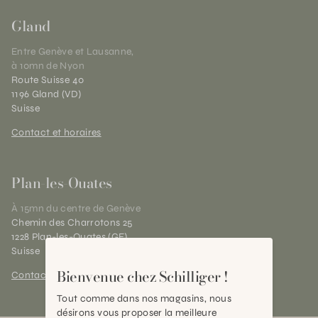
Gland
Entre Genève et Lausanne,
à 10mn de Nyon
Route Suisse 40
1196 Gland (VD)
Suisse
Contact et horaires
Plan-les-Ouates
À 15mn du centre de Genève
Chemin des Charrotons 25
1228 Plan-les-Ouates (GE)
Suisse
Bienvenue chez Schilliger !
Contact et horaires
Tout comme dans nos magasins, nous
désirons vous proposer la meilleure