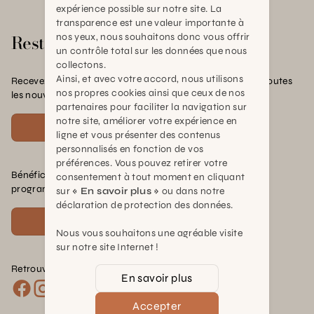
expérience possible sur notre site. La
transparence est une valeur importante à
Rester en contact
nos yeux, nous souhaitons donc vous offrir
un contrôle total sur les données que nous
collectons.
Ainsi, et avec votre accord, nous utilisons
Recevez nos offres exclusives, nos conseils pratiques et toutes
nos propres cookies ainsi que ceux de nos
les nouvelles Schilliger
partenaires pour faciliter la navigation sur
notre site, améliorer votre expérience en
S'inscrire
ligne et vous présenter des contenus
personnalisés en fonction de vos
préférences. Vous pouvez retirer votre
Bénéficiez de nombreux avantages en rejoignant notre
consentement à tout moment en cliquant
programme de fidélité.
sur
« En savoir plus »
ou dans notre
déclaration de protection des données.
Voir plus
Nous vous souhaitons une agréable visite
sur notre site Internet !
Retrouvez nous sur les réseaux :
En savoir plus
Accepter