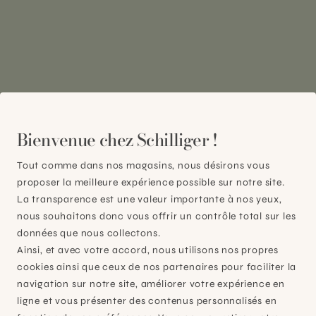
Plan-les-Ouates
À 15mn du centre de Genève
Bienvenue chez Schilliger !
Chemin des Charrotons 25
1228 Plan-les-Ouates (GE)
Tout comme dans nos magasins, nous désirons vous
Suisse
proposer la meilleure expérience possible sur notre site.
La transparence est une valeur importante à nos yeux,
Contact et horaires
nous souhaitons donc vous offrir un contrôle total sur les
données que nous collectons.
Ainsi, et avec votre accord, nous utilisons nos propres
cookies ainsi que ceux de nos partenaires pour faciliter la
navigation sur notre site, améliorer votre expérience en
ligne et vous présenter des contenus personnalisés en