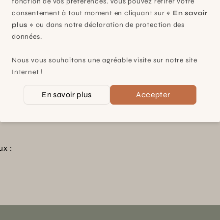
fonction de vos préférences. Vous pouvez retirer votre
ontact
consentement à tout moment en cliquant sur
« En savoir
plus »
ou dans notre déclaration de protection des
données.
Nous vous souhaitons une agréable visite sur notre site
s, nos
Bénéficiez de nombreux a
Internet !
les
rejoignant notre programme
En savoir plus
Accepter
Voir plus
ux :