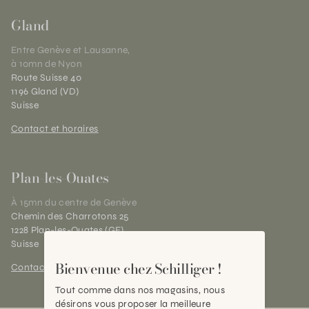
Gland
Entre Genève et Lausanne,
à 10mn de Nyon
Route Suisse 40
1196 Gland (VD)
Suisse
Contact et horaires
Plan-les-Ouates
À 15mn du centre de Genève
Chemin des Charrotons 25
1228 Plan-les-Ouates (GE)
Suisse
Bienvenue chez Schilliger !
Contact et horaires
Tout comme dans nos magasins, nous
désirons vous proposer la meilleure