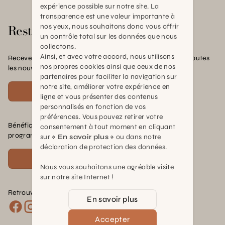
expérience possible sur notre site. La
transparence est une valeur importante à
Rester en contact
nos yeux, nous souhaitons donc vous offrir
un contrôle total sur les données que nous
collectons.
Ainsi, et avec votre accord, nous utilisons
Recevez nos offres exclusives, nos conseils pratiques et toutes
nos propres cookies ainsi que ceux de nos
les nouvelles Schilliger
partenaires pour faciliter la navigation sur
notre site, améliorer votre expérience en
S'inscrire
ligne et vous présenter des contenus
personnalisés en fonction de vos
préférences. Vous pouvez retirer votre
Bénéficiez de nombreux avantages en rejoignant notre
consentement à tout moment en cliquant
programme de fidélité.
sur
« En savoir plus »
ou dans notre
déclaration de protection des données.
Voir plus
Nous vous souhaitons une agréable visite
sur notre site Internet !
Retrouvez nous sur les réseaux :
En savoir plus
Accepter