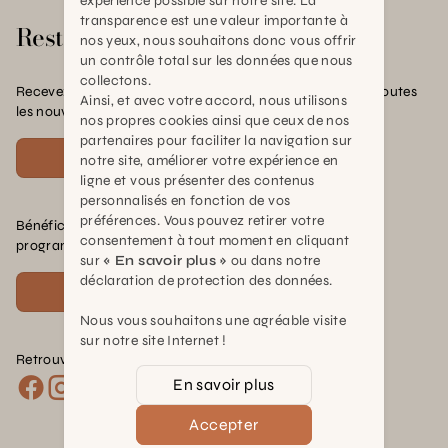
expérience possible sur notre site. La
transparence est une valeur importante à
Rester en contact
nos yeux, nous souhaitons donc vous offrir
un contrôle total sur les données que nous
collectons.
Recevez nos offres exclusives, nos conseils pratiques et toutes
Ainsi, et avec votre accord, nous utilisons
les nouvelles Schilliger
nos propres cookies ainsi que ceux de nos
partenaires pour faciliter la navigation sur
S'inscrire
notre site, améliorer votre expérience en
ligne et vous présenter des contenus
personnalisés en fonction de vos
préférences. Vous pouvez retirer votre
Bénéficiez de nombreux avantages en rejoignant notre
consentement à tout moment en cliquant
programme de fidélité.
sur
« En savoir plus »
ou dans notre
déclaration de protection des données.
Voir plus
Nous vous souhaitons une agréable visite
sur notre site Internet !
Retrouvez nous sur les réseaux :
En savoir plus
Accepter