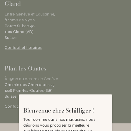
Gland
Entre Genève et Lausanne,
à 10mn de Nyon
Route Suisse 40
1196 Gland (VD)
Suisse
Contact et horaires
Plan-les-Ouates
À 15mn du centre de Genève
Chemin des Charrotons 25
1228 Plan-les-Ouates (GE)
Suisse
Contact et horaires
Bienvenue chez Schilliger !
Tout comme dans nos magasins, nous
désirons vous proposer la meilleure