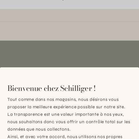
Bienvenue chez Schilliger !
Plan-les-Ouates
Tout comme dans nos magasins, nous désirons vous
proposer la meilleure expérience possible sur notre site.
À 15mn du centre de Genève
La transparence est une valeur importante à nos yeux,
Chemin des Charrotons 25
nous souhaitons donc vous offrir un contrôle total sur les
1228 Plan-les-Ouates (GE)
données que nous collectons.
Suisse
Ainsi, et avec votre accord, nous utilisons nos propres