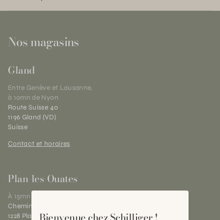
Nos magasins
Gland
Entre Genève et Lausanne,
à 10mn de Nyon
Route Suisse 40
1196 Gland (VD)
Suisse
Contact et horaires
Plan-les-Ouates
À 15mn du centre de Genève
Chemin des Charrotons 25
Bienvenue chez Schilliger !
1228 Plan-les-Ouates (GE)