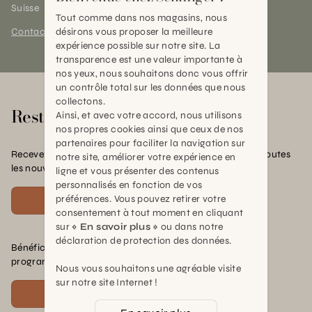
Suisse
Tout comme dans nos magasins, nous
Contact et horaires
désirons vous proposer la meilleure
expérience possible sur notre site. La
transparence est une valeur importante à
nos yeux, nous souhaitons donc vous offrir
un contrôle total sur les données que nous
collectons.
Rester en contact
Ainsi, et avec votre accord, nous utilisons
nos propres cookies ainsi que ceux de nos
partenaires pour faciliter la navigation sur
Recevez nos offres exclusives, nos conseils pratiques et toutes
notre site, améliorer votre expérience en
les nouvelles Schilliger
ligne et vous présenter des contenus
personnalisés en fonction de vos
préférences. Vous pouvez retirer votre
S'inscrire
consentement à tout moment en cliquant
sur
« En savoir plus »
ou dans notre
déclaration de protection des données.
Bénéficiez de nombreux avantages en rejoignant notre
programme de fidélité.
Nous vous souhaitons une agréable visite
sur notre site Internet !
Voir plus