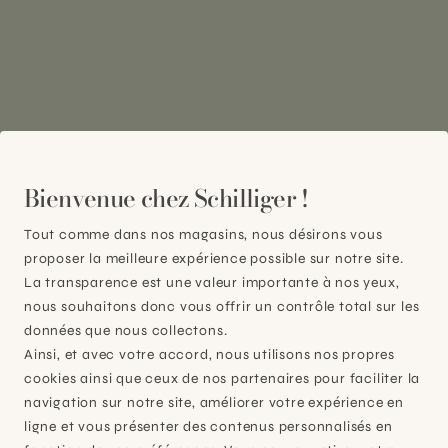
Plan-les-Ouates
À 15mn du centre de Genève
Bienvenue chez Schilliger !
Chemin des Charrotons 25
1228 Plan-les-Ouates (GE)
Tout comme dans nos magasins, nous désirons vous
Suisse
proposer la meilleure expérience possible sur notre site.
La transparence est une valeur importante à nos yeux,
Contact et horaires
nous souhaitons donc vous offrir un contrôle total sur les
données que nous collectons.
Ainsi, et avec votre accord, nous utilisons nos propres
cookies ainsi que ceux de nos partenaires pour faciliter la
navigation sur notre site, améliorer votre expérience en
ligne et vous présenter des contenus personnalisés en