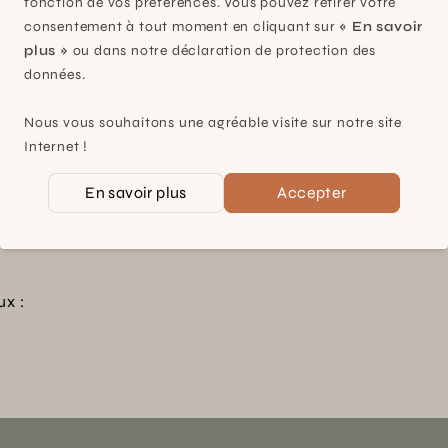
fonction de vos préférences. Vous pouvez retirer votre
ontact
consentement à tout moment en cliquant sur
« En savoir
plus »
ou dans notre déclaration de protection des
données.
Nous vous souhaitons une agréable visite sur notre site
s, nos
Bénéficiez de nombreux a
Internet !
les
rejoignant notre programme
En savoir plus
Accepter
Voir plus
ux :