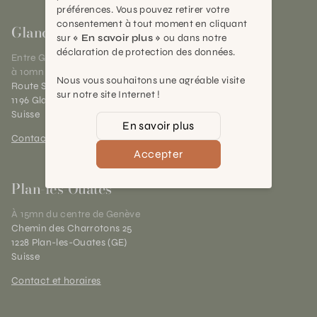
préférences. Vous pouvez retirer votre
consentement à tout moment en cliquant
Gland
sur
« En savoir plus »
ou dans notre
déclaration de protection des données.
Entre Genève et Lausanne,
à 10mn de Nyon
Nous vous souhaitons une agréable visite
Route Suisse 40
sur notre site Internet !
1196 Gland (VD)
Suisse
En savoir plus
Contact et horaires
Accepter
Plan-les-Ouates
À 15mn du centre de Genève
Chemin des Charrotons 25
1228 Plan-les-Ouates (GE)
Suisse
Contact et horaires