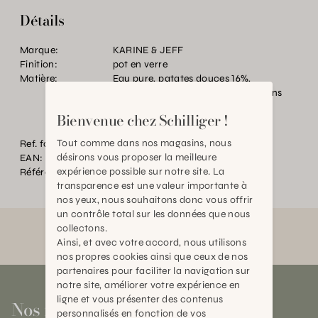
Détails
Marque:
KARINE & JEFF
Finition:
pot en verre
Matière:
Eau pure, patates douces 16%,
betteraves, haricots rouges, poivrons
rouges, oignons…
Bienvenue chez Schilliger !
Tout comme dans nos magasins, nous
Ref. fournisseur:
A30S03
désirons vous proposer la meilleure
EAN:
2000000619475
expérience possible sur notre site. La
Référence:
BT.P95218.0000.0000.0000
transparence est une valeur importante à
nos yeux, nous souhaitons donc vous offrir
un contrôle total sur les données que nous
collectons.
Ainsi, et avec votre accord, nous utilisons
nos propres cookies ainsi que ceux de nos
partenaires pour faciliter la navigation sur
notre site, améliorer votre expérience en
ligne et vous présenter des contenus
Nos magasins
personnalisés en fonction de vos