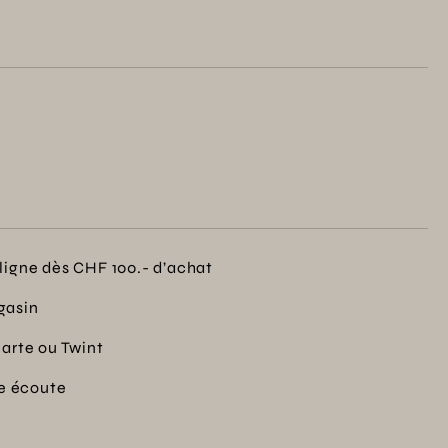
ligne dès CHF 100.- d’achat
gasin
carte ou Twint
re écoute