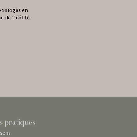
vantages en
 de fidélité.
s pratiques
isons