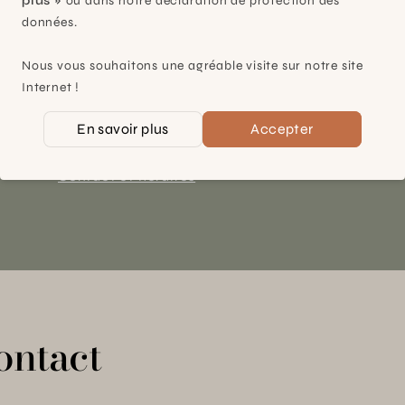
plus »
ou dans notre déclaration de protection des
données.
Plan-les-Ouates
Nous vous souhaitons une agréable visite sur notre site
À 15mn du centre de Genève
Internet !
Chemin des Charrotons 25
1228 Plan-les-Ouates (GE)
En savoir plus
Accepter
Suisse
Contact et horaires
ontact