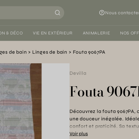
Nous contacte
ON & DÉCO
VIE EN EXTÉRIEUR
ANIMALERIE
NOS OF
ges de bain
Linges de bain
Fouta 9067PA
Devilla
Fouta 906
Découvrez la fouta 9067PA, 
une douceur inégalée. Idéale p
confort et praticité. Sa text
accessoire indispensable po
Voir plus