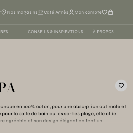
r
Nos magasins
Café Agnès
Mon compte
FRES
CONSEILS & INSPIRATIONS
À PROPOS
7PA
conçue en 100% coton, pour une absorption optimale et
our la salle de bain ou les sorties plage, elle allie
ure agréable et son design élégant en font un
ur chaque moment de détente en famille.