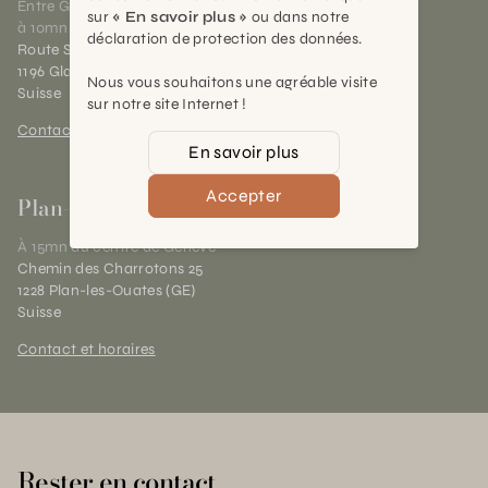
Entre Genève et Lausanne,
sur
« En savoir plus »
ou dans notre
à 10mn de Nyon
déclaration de protection des données.
Route Suisse 40
1196 Gland (VD)
Nous vous souhaitons une agréable visite
Suisse
sur notre site Internet !
Contact et horaires
En savoir plus
Accepter
Plan-les-Ouates
À 15mn du centre de Genève
Chemin des Charrotons 25
1228 Plan-les-Ouates (GE)
Suisse
Contact et horaires
Rester en contact