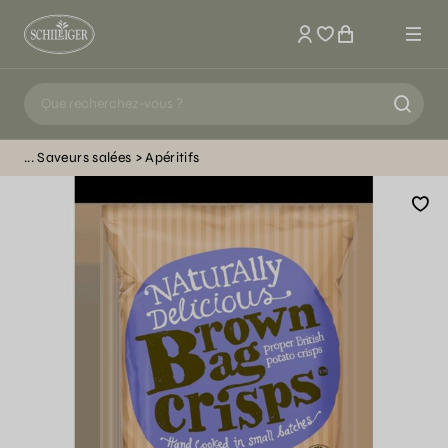
Mon compte
Saveurs salées
Apéritifs