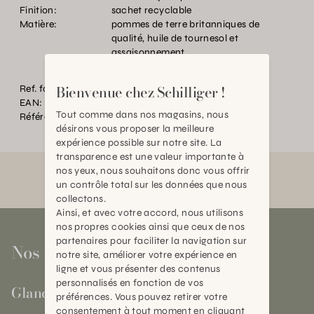
Finition:
sachet recyclable
Matière:
pommes de terre britanniques de
qualité, huile de tournesol et
assaisonnement
Bienvenue chez Schilliger !
Ref. fournisseur:
680270
EAN:
2000000619158
Tout comme dans nos magasins, nous
Référence:
BT.P95145.0000.0000.0000
désirons vous proposer la meilleure
expérience possible sur notre site. La
transparence est une valeur importante à
nos yeux, nous souhaitons donc vous offrir
un contrôle total sur les données que nous
collectons.
Ainsi, et avec votre accord, nous utilisons
nos propres cookies ainsi que ceux de nos
partenaires pour faciliter la navigation sur
Nos magasins
notre site, améliorer votre expérience en
ligne et vous présenter des contenus
personnalisés en fonction de vos
Gland
préférences. Vous pouvez retirer votre
consentement à tout moment en cliquant