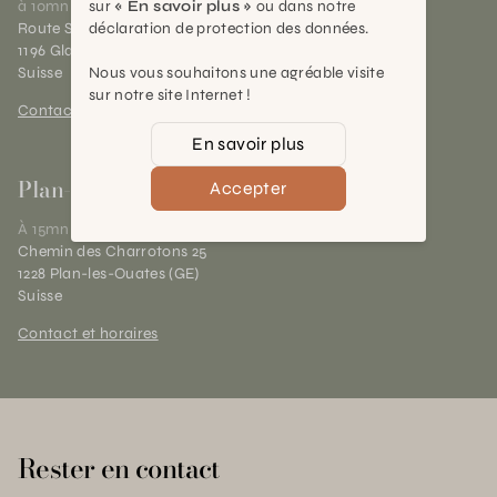
sur
« En savoir plus »
ou dans notre
à 10mn de Nyon
déclaration de protection des données.
Route Suisse 40
1196 Gland (VD)
Nous vous souhaitons une agréable visite
Suisse
sur notre site Internet !
Contact et horaires
En savoir plus
Plan-les-Ouates
Accepter
À 15mn du centre de Genève
Chemin des Charrotons 25
1228 Plan-les-Ouates (GE)
Suisse
Contact et horaires
Rester en contact