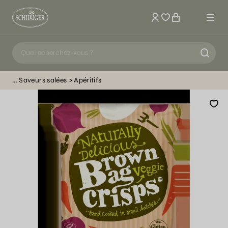
Mon compte
Saveurs salées
Apéritifs