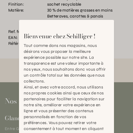
Finition:
sachet recyclable
Matière:
30 % de matières grasses en moins
Betteraves, carottes & panais
Ref. fournisseur:
680245
Bienvenue chez Schilliger !
EAN:
2000000619157
Référence:
BT.P95144.0000.0000.0000
Tout comme dans nos magasins, nous
désirons vous proposer la meilleure
expérience possible sur notre site. La
transparence est une valeur importante à
nos yeux, nous souhaitons donc vous offrir
un contrôle total sur les données que nous
collectons.
Ainsi, et avec votre accord, nous utilisons
nos propres cookies ainsi que ceux de nos
Nos magasins
partenaires pour faciliter la navigation sur
notre site, améliorer votre expérience en
ligne et vous présenter des contenus
Gland
personnalisés en fonction de vos
préférences. Vous pouvez retirer votre
consentement à tout moment en cliquant
Entre Genève et Lausanne,