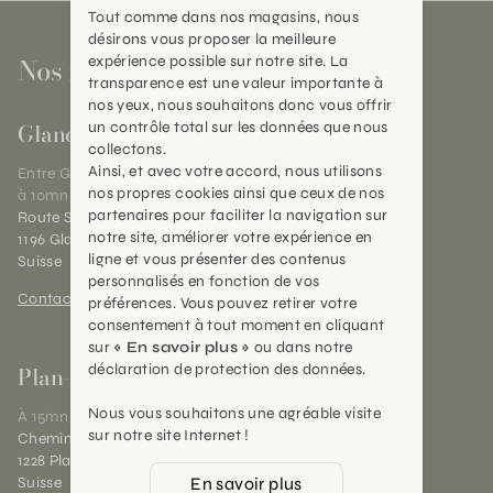
Tout comme dans nos magasins, nous
désirons vous proposer la meilleure
Nos magasins
expérience possible sur notre site. La
transparence est une valeur importante à
nos yeux, nous souhaitons donc vous offrir
Gland
un contrôle total sur les données que nous
collectons.
Ainsi, et avec votre accord, nous utilisons
Entre Genève et Lausanne,
nos propres cookies ainsi que ceux de nos
à 10mn de Nyon
partenaires pour faciliter la navigation sur
Route Suisse 40
notre site, améliorer votre expérience en
1196 Gland (VD)
ligne et vous présenter des contenus
Suisse
personnalisés en fonction de vos
Contact et horaires
préférences. Vous pouvez retirer votre
consentement à tout moment en cliquant
sur
« En savoir plus »
ou dans notre
déclaration de protection des données.
Plan-les-Ouates
Nous vous souhaitons une agréable visite
À 15mn du centre de Genève
sur notre site Internet !
Chemin des Charrotons 25
1228 Plan-les-Ouates (GE)
En savoir plus
Suisse