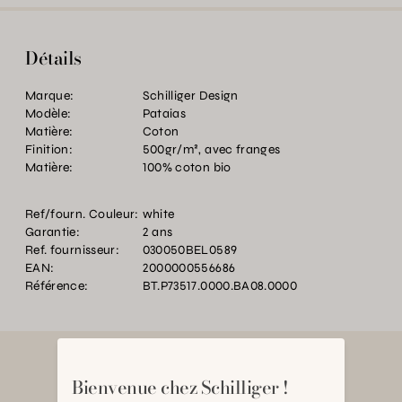
Détails
Marque:
Schilliger Design
Modèle:
Pataias
Matière:
Coton
Finition:
500gr/m², avec franges
Matière:
100% coton bio
Ref/fourn. Couleur:
white
Garantie:
2 ans
Ref. fournisseur:
030050BEL0589
EAN:
2000000556686
Référence:
BT.P73517.0000.BA08.0000
Bienvenue chez Schilliger !