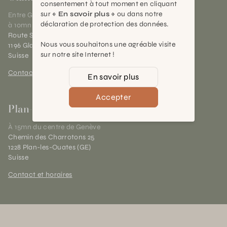
consentement à tout moment en cliquant
sur
« En savoir plus »
ou dans notre
Entre Genève et Lausanne,
déclaration de protection des données.
à 10mn de Nyon
Route Suisse 40
Nous vous souhaitons une agréable visite
1196 Gland (VD)
sur notre site Internet !
Suisse
Contact et horaires
En savoir plus
Accepter
Plan-les-Ouates
À 15mn du centre de Genève
Chemin des Charrotons 25
1228 Plan-les-Ouates (GE)
Suisse
Contact et horaires