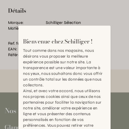
Détails
Marque:
Schilliger Sélection
Matière:
Acier
Bienvenue chez Schilliger !
Ref. fournisseur:
002.189
EAN:
2000000603979
Tout comme dans nos magasins, nous
Référence:
BT.P91283.0000.0000.0000
désirons vous proposer la meilleure
expérience possible sur notre site. La
transparence est une valeur importante à
nos yeux, nous souhaitons donc vous offrir
un contrôle total sur les données que nous
collectons.
Ainsi, et avec votre accord, nous utilisons
nos propres cookies ainsi que ceux de nos
partenaires pour faciliter la navigation sur
Nos magasins
notre site, améliorer votre expérience en
ligne et vous présenter des contenus
personnalisés en fonction de vos
Gland
préférences. Vous pouvez retirer votre