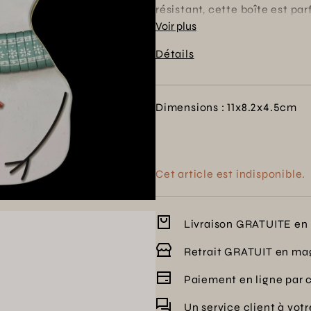
résistant, cette boîte est pa
culinaires dans les meilleur
Voir plus
évoque la joie des moments p
Détails
choix qui allie fonctionnalit
Dimensions : 11x8.2x4.5cm
Cet article est indisponible.
Livraison GRATUITE en 
Retrait GRATUIT en ma
Paiement en ligne par 
Un service client à vot