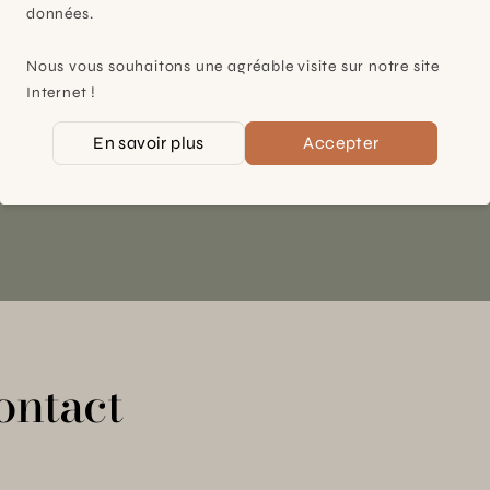
Plan-les-Ouates
données.
À 15mn du centre de Genève
Nous vous souhaitons une agréable visite sur notre site
Chemin des Charrotons 25
Internet !
1228 Plan-les-Ouates (GE)
En savoir plus
Accepter
Suisse
Contact et horaires
ontact