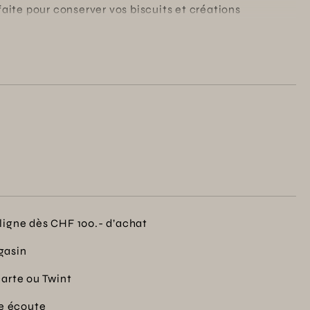
rfaite pour conserver vos biscuits et créations
es conditions. Son design jovial de bonhomme de neige
artagés en famille durant la saison hivernale. Un
é et esthétique pour votre cuisine.
ligne dès CHF 100.- d’achat
gasin
carte ou Twint
re écoute