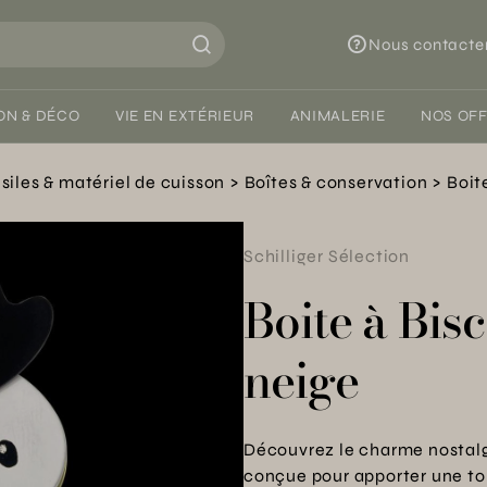
Nous contacte
ON & DÉCO
VIE EN EXTÉRIEUR
ANIMALERIE
NOS OF
siles & matériel de cuisson
Boîtes & conservation
Boit
Schilliger Sélection
Boite à Bi
neige
Découvrez le charme nostalg
conçue pour apporter une tou