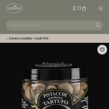
Mon compte
Saveurs salées
Apéritifs