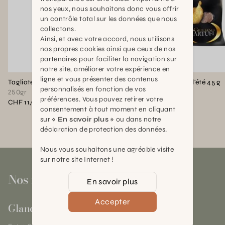
nos yeux, nous souhaitons donc vous offrir
un contrôle total sur les données que nous
collectons.
Ainsi, et avec votre accord, nous utilisons
nos propres cookies ainsi que ceux de nos
partenaires pour faciliter la navigation sur
notre site, améliorer votre expérience en
ligne et vous présenter des contenus
Tagliatelle à la truffe blanche 250 gr Giuliano Tartufi
Chips à la truffe d'été 45 g
personnalisés en fonction de vos
250gr
45gr
préférences. Vous pouvez retirer votre
CHF 11,90
CHF 5,90
consentement à tout moment en cliquant
sur
« En savoir plus »
ou dans notre
déclaration de protection des données.
Nous vous souhaitons une agréable visite
sur notre site Internet !
Nos magasins
En savoir plus
Accepter
Gland