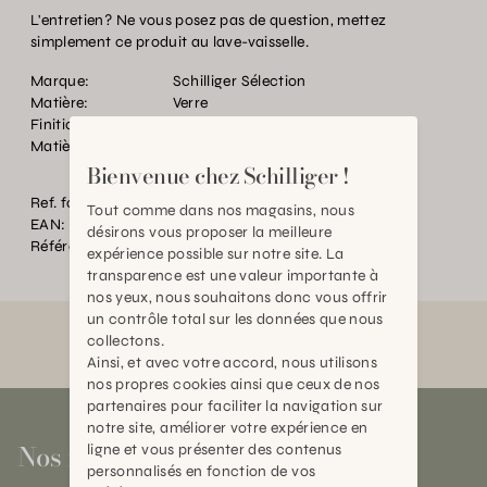
L'entretien? Ne vous posez pas de question, mettez
simplement ce produit au lave-vaisselle.
Marque:
Schilliger Sélection
Matière:
Verre
Finition:
Fabriqué à la main
Matière:
Verre borosilicate
Bienvenue chez Schilliger !
Ref. fournisseur:
WD566NAT4-santa
Tout comme dans nos magasins, nous
EAN:
2000000600378
désirons vous proposer la meilleure
Référence:
BT.P90046.0000.0000.0000
expérience possible sur notre site. La
transparence est une valeur importante à
nos yeux, nous souhaitons donc vous offrir
un contrôle total sur les données que nous
collectons.
Ainsi, et avec votre accord, nous utilisons
nos propres cookies ainsi que ceux de nos
partenaires pour faciliter la navigation sur
notre site, améliorer votre expérience en
Nos magasins
ligne et vous présenter des contenus
personnalisés en fonction de vos