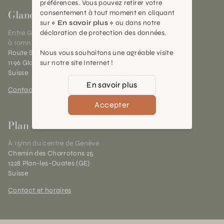
préférences. Vous pouvez retirer votre
Gland
consentement à tout moment en cliquant
sur
« En savoir plus »
ou dans notre
déclaration de protection des données.
Entre Genève et Lausanne,
à 10mn de Nyon
Nous vous souhaitons une agréable visite
Route Suisse 40
sur notre site Internet !
1196 Gland (VD)
Suisse
En savoir plus
Contact et horaires
Accepter
Plan-les-Ouates
À 15mn du centre de Genève
Chemin des Charrotons 25
1228 Plan-les-Ouates (GE)
Suisse
Contact et horaires