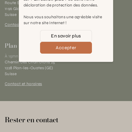
Route Suisse 40
déclaration de protection des données.
1196 Gland (VD)
Suisse
Nous vous souhaitons une agréable visite
sur notre site Internet !
Contact et horaires
En savoir plus
Plan-les-Ouates
Accepter
À 15mn du centre de Genève
Chemin des Charrotons 25
1228 Plan-les-Ouates (GE)
Suisse
Contact et horaires
Rester en contact