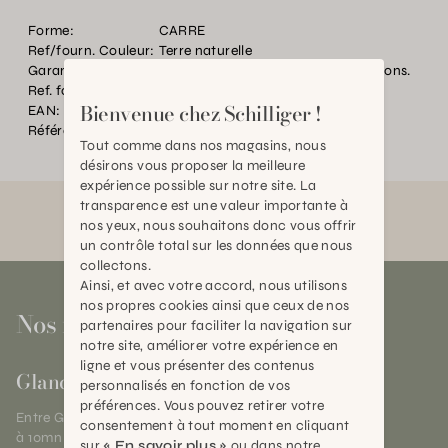
Forme:
CARRE
Ref/fourn. Couleur:
Terre naturelle
Garantie:
2 ans selon nos conseils de plantations.
Ref. fournisseur:
SCC22
Bienvenue chez Schilliger !
EAN:
2000000137206
Référence:
TC.002954.0000.0000.0059
Tout comme dans nos magasins, nous
désirons vous proposer la meilleure
expérience possible sur notre site. La
transparence est une valeur importante à
nos yeux, nous souhaitons donc vous offrir
un contrôle total sur les données que nous
collectons.
Ainsi, et avec votre accord, nous utilisons
nos propres cookies ainsi que ceux de nos
Nos magasins
partenaires pour faciliter la navigation sur
notre site, améliorer votre expérience en
ligne et vous présenter des contenus
Gland
personnalisés en fonction de vos
préférences. Vous pouvez retirer votre
Entre Genève et Lausanne,
consentement à tout moment en cliquant
à 10mn de Nyon
sur
« En savoir plus »
ou dans notre