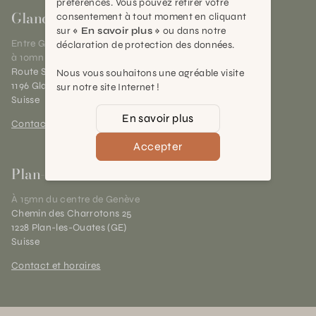
préférences. Vous pouvez retirer votre
Gland
consentement à tout moment en cliquant
sur
« En savoir plus »
ou dans notre
Entre Genève et Lausanne,
déclaration de protection des données.
à 10mn de Nyon
Route Suisse 40
Nous vous souhaitons une agréable visite
1196 Gland (VD)
sur notre site Internet !
Suisse
En savoir plus
Contact et horaires
Accepter
Plan-les-Ouates
À 15mn du centre de Genève
Chemin des Charrotons 25
1228 Plan-les-Ouates (GE)
Suisse
Contact et horaires