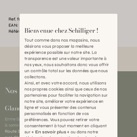
Ref. fournisseur:
417462
EAN:
2000000516614
Bienvenue chez Schilliger !
Référence:
AN.046581.0000.0000.0000
Tout comme dans nos magasins, nous
désirons vous proposer la meilleure
expérience possible sur notre site. La
transparence est une valeur importante à
nos yeux, nous souhaitons donc vous offrir
un contrôle total sur les données que nous
collectons.
Ainsi, et avec votre accord, nous utilisons
Nos magasins
nos propres cookies ainsi que ceux de nos
partenaires pour faciliter la navigation sur
notre site, améliorer votre expérience en
Gland
ligne et vous présenter des contenus
personnalisés en fonction de vos
Entre Genève et Lausanne,
préférences. Vous pouvez retirer votre
à 10mn de Nyon
consentement à tout moment en cliquant
Route Suisse 40
sur
« En savoir plus »
ou dans notre