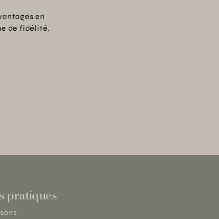
vantages en
 de fidélité.
s pratiques
isons