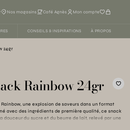
r
Nos magasins
Café Agnès
Mon compte
FRES
CONSEILS & INSPIRATIONS
À PROPOS
w 24gr
nack Rainbow 24gr
Rainbow, une explosion de saveurs dans un format
né avec des ingrédients de première qualité, ce snack
a douceur du sucre et du beurre de lait, relevé par une
rtager un moment de convivialité en famille ou entre