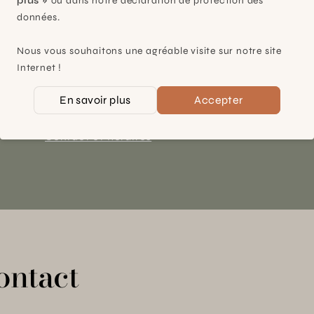
plus »
ou dans notre déclaration de protection des
données.
Plan-les-Ouates
Nous vous souhaitons une agréable visite sur notre site
À 15mn du centre de Genève
Internet !
Chemin des Charrotons 25
1228 Plan-les-Ouates (GE)
En savoir plus
Accepter
Suisse
Contact et horaires
ontact