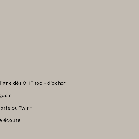
 apportera joie et gourmandise à vos pauses.
ligne dès CHF 100.- d’achat
gasin
carte ou Twint
re écoute