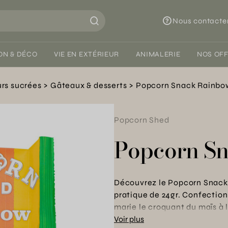
Nous contacte
ON & DÉCO
VIE EN EXTÉRIEUR
ANIMALERIE
NOS OF
rs sucrées
Gâteaux & desserts
Popcorn Snack Rainbo
Popcorn Shed
Popcorn S
Découvrez le Popcorn Snack 
pratique de 24gr. Confection
marie le croquant du maïs à l
touche de sel. Idéal pour pa
Voir plus