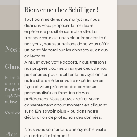
Bienvenue chez Schilliger !
Tout comme dans nos magasins, nous
désirons vous proposer la meilleure
expérience possible sur notre site. La
transparence est une valeur importante à
nos yeux, nous souhaitons donc vous offrir
Nos magasins
un contrôle total sur les données que nous
collectons.
Ainsi, et avec votre accord, nous utilisons
Gland
nos propres cookies ainsi que ceux de nos
partenaires pour faciliter la navigation sur
Entre Genève et Lausanne,
notre site, améliorer votre expérience en
à 10mn de Nyon
ligne et vous présenter des contenus
Route Suisse 40
personnalisés en fonction de vos
1196 Gland (VD)
préférences. Vous pouvez retirer votre
Suisse
consentement à tout moment en cliquant
sur
« En savoir plus »
ou dans notre
Contact et horaires
déclaration de protection des données.
Nous vous souhaitons une agréable visite
Plan-les-Ouates
sur notre site Internet !