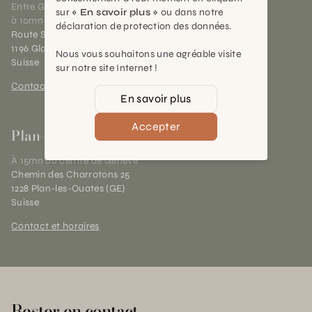
Entre Genève et Lausanne,
sur
« En savoir plus »
ou dans notre
à 10mn de Nyon
déclaration de protection des données.
Route Suisse 40
1196 Gland (VD)
Nous vous souhaitons une agréable visite
Suisse
sur notre site Internet !
Contact et horaires
En savoir plus
Accepter
Plan-les-Ouates
À 15mn du centre de Genève
Chemin des Charrotons 25
1228 Plan-les-Ouates (GE)
Suisse
Contact et horaires
Rester en contact