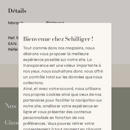
Détails
Marque:
Biotaurus
Bienvenue chez Schilliger !
Ref. fournisseur:
6003.517
EAN:
2000000475229
Tout comme dans nos magasins, nous
Référence:
TC.P32768.0000.0000.0000
désirons vous proposer la meilleure
expérience possible sur notre site. La
transparence est une valeur importante à
nos yeux, nous souhaitons donc vous offrir
un contrôle total sur les données que nous
collectons.
Ainsi, et avec votre accord, nous utilisons
nos propres cookies ainsi que ceux de nos
partenaires pour faciliter la navigation sur
Nos magasins
notre site, améliorer votre expérience en
ligne et vous présenter des contenus
personnalisés en fonction de vos
Gland
préférences. Vous pouvez retirer votre
consentement à tout moment en cliquant