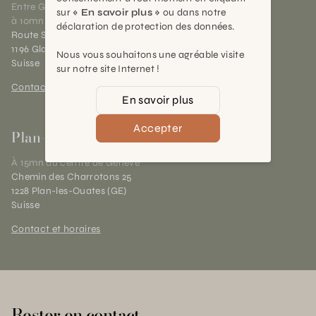
Entre Genève et Lausanne,
sur
« En savoir plus »
ou dans notre
à 10mn de Nyon
déclaration de protection des données.
Route Suisse 40
1196 Gland (VD)
Nous vous souhaitons une agréable visite
Suisse
sur notre site Internet !
Contact et horaires
En savoir plus
Accepter
Plan-les-Ouates
À 15mn du centre de Genève
Chemin des Charrotons 25
1228 Plan-les-Ouates (GE)
Suisse
Contact et horaires
Rester en contact