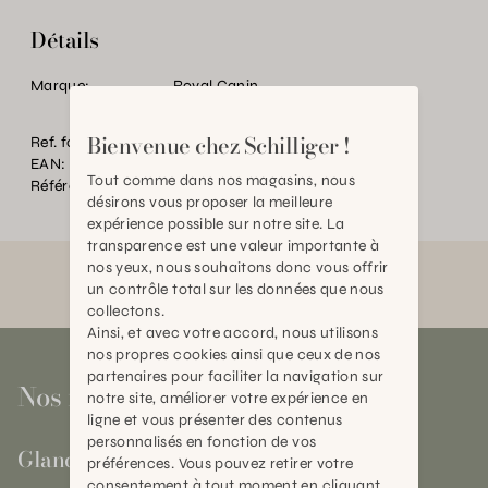
Détails
Marque:
Royal Canin
Bienvenue chez Schilliger !
Ref. fournisseur:
1724
EAN:
2000000180685
Tout comme dans nos magasins, nous
Référence:
AN.P00076.0000.0000.0000
désirons vous proposer la meilleure
expérience possible sur notre site. La
transparence est une valeur importante à
nos yeux, nous souhaitons donc vous offrir
un contrôle total sur les données que nous
collectons.
Ainsi, et avec votre accord, nous utilisons
nos propres cookies ainsi que ceux de nos
partenaires pour faciliter la navigation sur
Nos magasins
notre site, améliorer votre expérience en
ligne et vous présenter des contenus
personnalisés en fonction de vos
Gland
préférences. Vous pouvez retirer votre
consentement à tout moment en cliquant