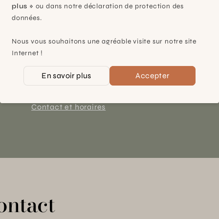
plus »
ou dans notre déclaration de protection des
données.
Plan-les-Ouates
Nous vous souhaitons une agréable visite sur notre site
À 15mn du centre de Genève
Internet !
Chemin des Charrotons 25
En savoir plus
Accepter
1228 Plan-les-Ouates (GE)
Suisse
Contact et horaires
ontact