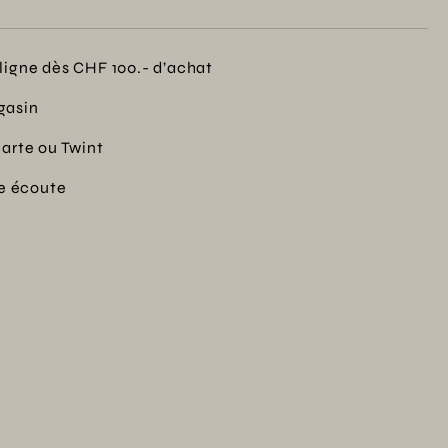
ligne dès CHF 100.- d’achat
gasin
carte ou Twint
re écoute