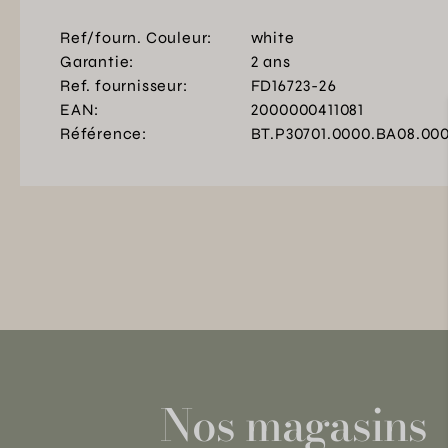
Ref/fourn. Couleur:
white
Garantie:
2 ans
Ref. fournisseur:
FD16723-26
EAN:
2000000411081
Référence:
BT.P30701.0000.BA08.00
Nos magasins