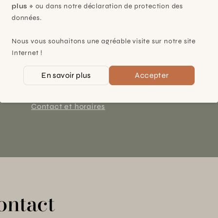
plus »
ou dans notre déclaration de protection des
données.
Plan-les-Ouates
Nous vous souhaitons une agréable visite sur notre site
À 15mn du centre de Genève
Internet !
Chemin des Charrotons 25
En savoir plus
Accepter
1228 Plan-les-Ouates (GE)
Suisse
Contact et horaires
ontact