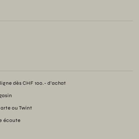
, il incarne la tradition et l'excellence dans chaque
ligne dès CHF 100.- d’achat
gasin
carte ou Twint
re écoute