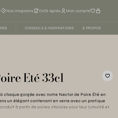
r
Nos magasins
Café Agnès
Mon compte
FRES
CONSEILS & INSPIRATIONS
À PROPOS
oire Eté 33cl
é à chaque gorgée avec notre Nectar de Poire Été en
dans un élégant contenant en verre avec un pratique
roduit à partir de poires choisies pour leur jutosité et
Idéal pour les moments de convivialité en famille ou