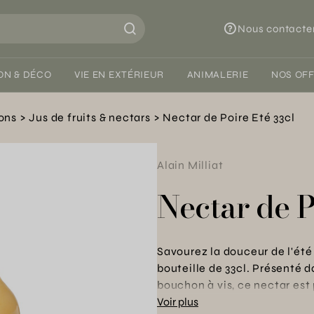
Nous contacte
ON & DÉCO
VIE EN EXTÉRIEUR
ANIMALERIE
NOS OF
ons
Jus de fruits & nectars
Nectar de Poire Eté 33cl
Alain Milliat
Nectar de P
Savourez la douceur de l'ét
bouteille de 33cl. Présenté 
bouchon à vis, ce nectar est p
leur saveur exceptionnelle. 
Voir plus