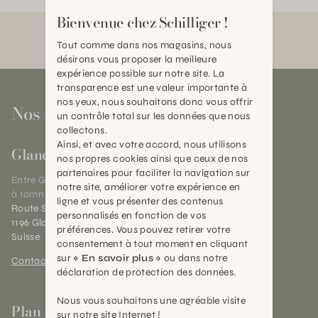
Bienvenue chez Schilliger !
Tout comme dans nos magasins, nous
désirons vous proposer la meilleure
expérience possible sur notre site. La
transparence est une valeur importante à
nos yeux, nous souhaitons donc vous offrir
Nos magasins
un contrôle total sur les données que nous
collectons.
Ainsi, et avec votre accord, nous utilisons
Gland
nos propres cookies ainsi que ceux de nos
partenaires pour faciliter la navigation sur
Entre Genève et Lausanne,
notre site, améliorer votre expérience en
à 10mn de Nyon
ligne et vous présenter des contenus
Route Suisse 40
personnalisés en fonction de vos
1196 Gland (VD)
préférences. Vous pouvez retirer votre
Suisse
consentement à tout moment en cliquant
sur
« En savoir plus »
ou dans notre
Contact et horaires
déclaration de protection des données.
Nous vous souhaitons une agréable visite
Plan-les-Ouates
sur notre site Internet !