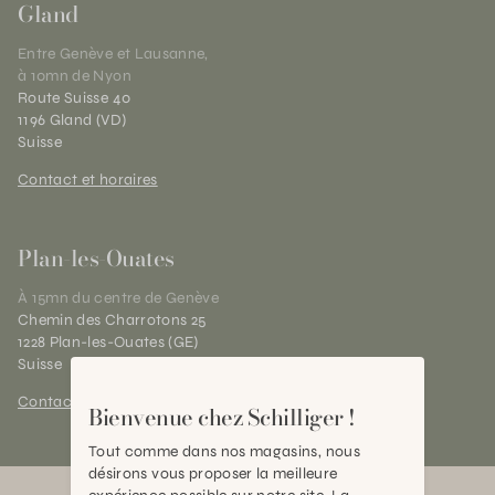
Gland
Entre Genève et Lausanne,
à 10mn de Nyon
Route Suisse 40
1196 Gland (VD)
Suisse
Contact et horaires
Plan-les-Ouates
À 15mn du centre de Genève
Chemin des Charrotons 25
1228 Plan-les-Ouates (GE)
Suisse
Contact et horaires
Bienvenue chez Schilliger !
Tout comme dans nos magasins, nous
désirons vous proposer la meilleure