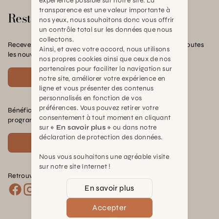
expérience possible sur notre site. La
transparence est une valeur importante à
Rester en contact
nos yeux, nous souhaitons donc vous offrir
un contrôle total sur les données que nous
collectons.
Recevez nos offres exclusives, nos conseils pratiques et toutes
Ainsi, et avec votre accord, nous utilisons
les nouvelles Schilliger
nos propres cookies ainsi que ceux de nos
partenaires pour faciliter la navigation sur
S'inscrire
notre site, améliorer votre expérience en
ligne et vous présenter des contenus
personnalisés en fonction de vos
préférences. Vous pouvez retirer votre
Bénéficiez de nombreux avantages en rejoignant notre
consentement à tout moment en cliquant
programme de fidélité.
sur
« En savoir plus »
ou dans notre
déclaration de protection des données.
Voir plus
Nous vous souhaitons une agréable visite
sur notre site Internet !
Retrouvez nous sur les réseaux :
En savoir plus
Accepter