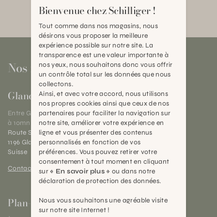
Bienvenue chez Schilliger !
Tout comme dans nos magasins, nous
désirons vous proposer la meilleure
expérience possible sur notre site. La
transparence est une valeur importante à
Nos magasins
nos yeux, nous souhaitons donc vous offrir
un contrôle total sur les données que nous
collectons.
Gland
Ainsi, et avec votre accord, nous utilisons
nos propres cookies ainsi que ceux de nos
partenaires pour faciliter la navigation sur
Entre Genève et Lausanne,
notre site, améliorer votre expérience en
à 10mn de Nyon
ligne et vous présenter des contenus
Route Suisse 40
personnalisés en fonction de vos
1196 Gland (VD)
préférences. Vous pouvez retirer votre
Suisse
consentement à tout moment en cliquant
Contact et horaires
sur
« En savoir plus »
ou dans notre
déclaration de protection des données.
Plan-les-Ouates
Nous vous souhaitons une agréable visite
sur notre site Internet !