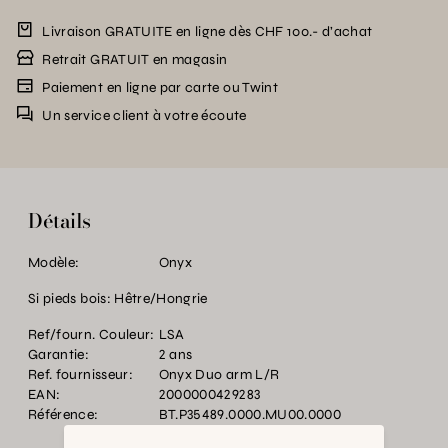
Livraison GRATUITE en ligne dès CHF 100.- d’achat
Retrait GRATUIT en magasin
Paiement en ligne par carte ou Twint
Un service client à votre écoute
Détails
Modèle:
Onyx
Si pieds bois: Hêtre/Hongrie
Ref/fourn. Couleur:
LSA
Garantie:
2 ans
Ref. fournisseur:
Onyx Duo arm L/R
EAN:
2000000429283
Référence:
BT.P35489.0000.MU00.0000