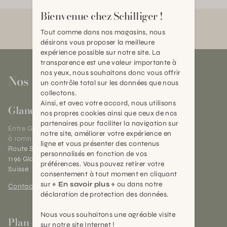
Bienvenue chez Schilliger !
Tout comme dans nos magasins, nous
désirons vous proposer la meilleure
expérience possible sur notre site. La
transparence est une valeur importante à
nos yeux, nous souhaitons donc vous offrir
Nos magasins
un contrôle total sur les données que nous
collectons.
Ainsi, et avec votre accord, nous utilisons
Gland
nos propres cookies ainsi que ceux de nos
partenaires pour faciliter la navigation sur
Entre Genève et Lausanne,
notre site, améliorer votre expérience en
à 10mn de Nyon
ligne et vous présenter des contenus
Route Suisse 40
personnalisés en fonction de vos
1196 Gland (VD)
préférences. Vous pouvez retirer votre
Suisse
consentement à tout moment en cliquant
sur
« En savoir plus »
ou dans notre
Contact et horaires
déclaration de protection des données.
Nous vous souhaitons une agréable visite
Plan-les-Ouates
sur notre site Internet !