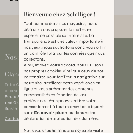
Bienvenue chez Schilliger !
Tout comme dans nos magasins, nous
désirons vous proposer la meilleure
expérience possible sur notre site. La
transparence est une valeur importante à
nos yeux, nous souhaitons donc vous offrir
un contrôle total sur les données que nous
Nos magasins
collectons.
Ainsi, et avec votre accord, nous utilisons
nos propres cookies ainsi que ceux de nos
Gland
partenaires pour faciliter la navigation sur
notre site, améliorer votre expérience en
Entre Genève et Lausanne,
ligne et vous présenter des contenus
à 10mn de Nyon
personnalisés en fonction de vos
Route Suisse 40
préférences. Vous pouvez retirer votre
1196 Gland (VD)
consentement à tout moment en cliquant
Suisse
sur
« En savoir plus »
ou dans notre
déclaration de protection des données.
Contact et horaires
Nous vous souhaitons une agréable visite