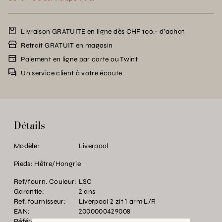
Livraison GRATUITE en ligne dès CHF 100.- d’achat
Retrait GRATUIT en magasin
Paiement en ligne par carte ou Twint
Un service client à votre écoute
Détails
Modèle:
Liverpool
Pieds: Hêtre/Hongrie
Ref/fourn. Couleur:
LSC
Garantie:
2 ans
Ref. fournisseur:
Liverpool 2 zit 1 arm L/R
EAN:
2000000429008
Référence:
BT.P35214.0000.MU00.0000