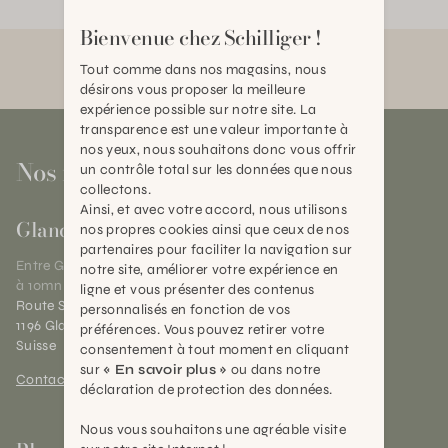
Bienvenue chez Schilliger !
Tout comme dans nos magasins, nous
désirons vous proposer la meilleure
expérience possible sur notre site. La
transparence est une valeur importante à
nos yeux, nous souhaitons donc vous offrir
Nos magasins
un contrôle total sur les données que nous
collectons.
Ainsi, et avec votre accord, nous utilisons
Gland
nos propres cookies ainsi que ceux de nos
partenaires pour faciliter la navigation sur
Entre Genève et Lausanne,
notre site, améliorer votre expérience en
à 10mn de Nyon
ligne et vous présenter des contenus
Route Suisse 40
personnalisés en fonction de vos
1196 Gland (VD)
préférences. Vous pouvez retirer votre
Suisse
consentement à tout moment en cliquant
sur
« En savoir plus »
ou dans notre
Contact et horaires
déclaration de protection des données.
Nous vous souhaitons une agréable visite