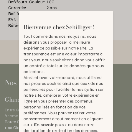
Ref/fourn. Couleur:
LSC
Garantie:
2 ans
Ref. fournisseur:
Gianni 3-zit 1 arm L/R
EAN:
2000000428306
Bienvenue chez Schilliger !
Référence:
BT.P34512.0000.MU00.0000
Tout comme dans nos magasins, nous
désirons vous proposer la meilleure
expérience possible sur notre site. La
transparence est une valeur importante à
nos yeux, nous souhaitons donc vous offrir
un contrôle total sur les données que nous
collectons.
Ainsi, et avec votre accord, nous utilisons
Nos magasins
nos propres cookies ainsi que ceux de nos
partenaires pour faciliter la navigation sur
notre site, améliorer votre expérience en
Gland
ligne et vous présenter des contenus
personnalisés en fonction de vos
Entre Genève et Lausanne,
préférences. Vous pouvez retirer votre
à 10mn de Nyon
consentement à tout moment en cliquant
Route Suisse 40
sur
« En savoir plus »
ou dans notre
1196 Gland (VD)
déclaration de protection des données.