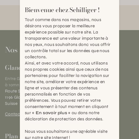
Bienvenue chez Schilliger !
Tout comme dans nos magasins, nous
désirons vous proposer la meilleure
expérience possible sur notre site. La
transparence est une valeur importante à
nos yeux, nous souhaitons donc vous offrir
Nos magasins
un contrôle total sur les données que nous
collectons.
Ainsi, et avec votre accord, nous utilisons
Gland
nos propres cookies ainsi que ceux de nos
partenaires pour faciliter la navigation sur
Entre Genève et Lausanne,
notre site, améliorer votre expérience en
à 10mn de Nyon
ligne et vous présenter des contenus
Route Suisse 40
personnalisés en fonction de vos
1196 Gland (VD)
préférences. Vous pouvez retirer votre
Suisse
consentement à tout moment en cliquant
sur
« En savoir plus »
ou dans notre
Contact et horaires
déclaration de protection des données.
Nous vous souhaitons une agréable visite
Plan-les-Ouates
sur notre site Internet !