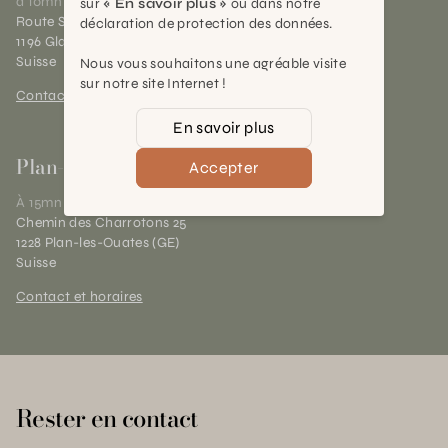
à 10mn de Nyon
sur
« En savoir plus »
ou dans notre
Route Suisse 40
déclaration de protection des données.
1196 Gland (VD)
Suisse
Nous vous souhaitons une agréable visite
sur notre site Internet !
Contact et horaires
En savoir plus
Plan-les-Ouates
Accepter
À 15mn du centre de Genève
Chemin des Charrotons 25
1228 Plan-les-Ouates (GE)
Suisse
Contact et horaires
Rester en contact