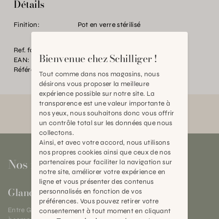
Détails
Finition:
Pot en verre stérilisé
Ref. fournisseur:
DELICES
Bienvenue chez Schilliger !
EAN:
2000000359127
Référence:
BT.P21228.0000.0000.0000
Tout comme dans nos magasins, nous
désirons vous proposer la meilleure
expérience possible sur notre site. La
transparence est une valeur importante à
nos yeux, nous souhaitons donc vous offrir
un contrôle total sur les données que nous
collectons.
Ainsi, et avec votre accord, nous utilisons
nos propres cookies ainsi que ceux de nos
Nos magasins
partenaires pour faciliter la navigation sur
notre site, améliorer votre expérience en
ligne et vous présenter des contenus
Gland
personnalisés en fonction de vos
préférences. Vous pouvez retirer votre
Entre Genève et Lausanne,
consentement à tout moment en cliquant