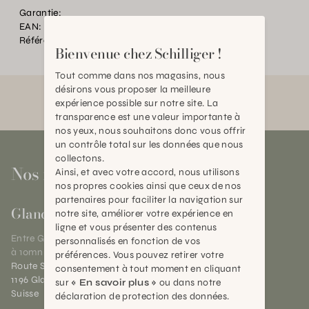
Garantie:
EAN:
2000000427785
Référence:
MC.017913.0000.0000.0000
Bienvenue chez Schilliger !
Tout comme dans nos magasins, nous
désirons vous proposer la meilleure
expérience possible sur notre site. La
transparence est une valeur importante à
nos yeux, nous souhaitons donc vous offrir
un contrôle total sur les données que nous
collectons.
Nos magasins
Ainsi, et avec votre accord, nous utilisons
nos propres cookies ainsi que ceux de nos
partenaires pour faciliter la navigation sur
Gland
notre site, améliorer votre expérience en
ligne et vous présenter des contenus
Entre Genève et Lausanne,
personnalisés en fonction de vos
à 10mn de Nyon
préférences. Vous pouvez retirer votre
Route Suisse 40
consentement à tout moment en cliquant
1196 Gland (VD)
sur
« En savoir plus »
ou dans notre
Suisse
déclaration de protection des données.