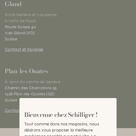
Gland
Entre Genève et Lausanne,
à 10mn de Nyon
Route Suisse 40
1196 Gland (VD)
Suisse
Contact et horaires
Plan-les-Ouates
À 15mn du centre de Genève
Chemin des Charrotons 25
1228 Plan-les-Ouates (GE)
Suisse
Contact et horaires
Bienvenue chez Schilliger !
Tout comme dans nos magasins, nous
désirons vous proposer la meilleure