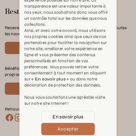
expérience possible sur notre site. La
transparence est une valeur importante à
Rester en contact
nos yeux, nous souhaitons donc vous offrir
un contrôle total sur les données que nous
collectons.
Recevez nos offres exclusives, nos conseils pratiques et toutes
Ainsi, et avec votre accord, nous utilisons
les nouvelles Schilliger
nos propres cookies ainsi que ceux de nos
partenaires pour faciliter la navigation sur
S'inscrire
notre site, améliorer votre expérience en
ligne et vous présenter des contenus
personnalisés en fonction de vos
préférences. Vous pouvez retirer votre
Bénéficiez de nombreux avantages en rejoignant notre
consentement à tout moment en cliquant
programme de fidélité.
sur
« En savoir plus »
ou dans notre
déclaration de protection des données.
Voir plus
Nous vous souhaitons une agréable visite
sur notre site Internet !
Retrouvez nous sur les réseaux :
En savoir plus
Accepter