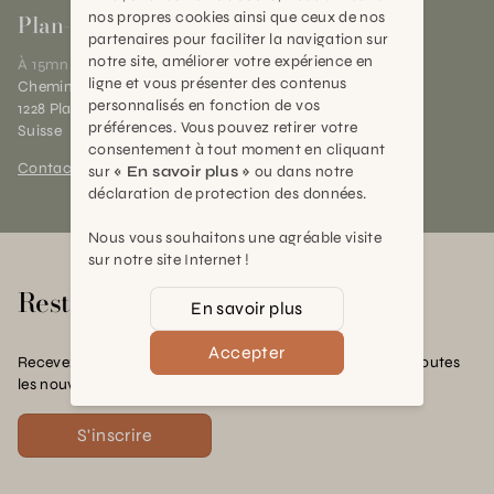
nos propres cookies ainsi que ceux de nos
Plan-les-Ouates
partenaires pour faciliter la navigation sur
notre site, améliorer votre expérience en
À 15mn du centre de Genève
ligne et vous présenter des contenus
Chemin des Charrotons 25
personnalisés en fonction de vos
1228 Plan-les-Ouates (GE)
préférences. Vous pouvez retirer votre
Suisse
consentement à tout moment en cliquant
Contact et horaires
sur
« En savoir plus »
ou dans notre
déclaration de protection des données.
Nous vous souhaitons une agréable visite
sur notre site Internet !
Rester en contact
En savoir plus
Accepter
Recevez nos offres exclusives, nos conseils pratiques et toutes
les nouvelles Schilliger
S'inscrire