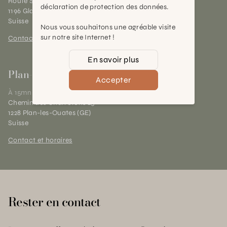
Route Suisse 40
déclaration de protection des données.
1196 Gland (VD)
Suisse
Nous vous souhaitons une agréable visite
sur notre site Internet !
Contact et horaires
En savoir plus
Plan-les-Ouates
Accepter
À 15mn du centre de Genève
Chemin des Charrotons 25
1228 Plan-les-Ouates (GE)
Suisse
Contact et horaires
Rester en contact