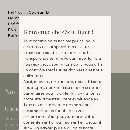
Ref/fourn. Couleur:
D1
Garantie:
2 ans
Ref. fournisseur:
SEATTLE 2R/B
EAN:
2000000401921
Bienvenue chez Schilliger !
Référence:
BT.P28968.0000.MU00.0000
Tout comme dans nos magasins, nous
désirons vous proposer la meilleure
expérience possible sur notre site. La
transparence est une valeur importante à
nos yeux, nous souhaitons donc vous offrir
un contrôle total sur les données que nous
collectons.
Ainsi, et avec votre accord, nous utilisons
nos propres cookies ainsi que ceux de nos
Nos magasins
partenaires pour faciliter la navigation sur
notre site, améliorer votre expérience en
ligne et vous présenter des contenus
Gland
personnalisés en fonction de vos
préférences. Vous pouvez retirer votre
Entre Genève et Lausanne,
consentement à tout moment en cliquant
à 10mn de Nyon
sur
« En savoir plus »
ou dans notre