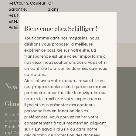
Ref/fourn. Couleur:
C1
Garantie:
2 ans
Ref. fournisseur:
SEATTLE 2/B
EAN:
2000000401889
Bienvenue chez Schilliger !
Référence:
BT.P28936.0000.MU00.0000
Tout comme dans nos magasins, nous
désirons vous proposer la meilleure
expérience possible sur notre site. La
transparence est une valeur importante à
nos yeux, nous souhaitons donc vous offrir
un contrôle total sur les données que nous
collectons.
Ainsi, et avec votre accord, nous utilisons
Nos magasins
nos propres cookies ainsi que ceux de nos
partenaires pour faciliter la navigation sur
notre site, améliorer votre expérience en
Gland
ligne et vous présenter des contenus
personnalisés en fonction de vos
Entre Genève et Lausanne,
préférences. Vous pouvez retirer votre
à 10mn de Nyon
consentement à tout moment en cliquant
Route Suisse 40
sur
« En savoir plus »
ou dans notre
1196 Gland (VD)
déclaration de protection des données.