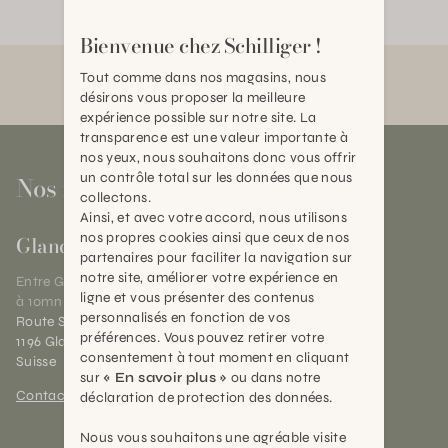
Bienvenue chez Schilliger !
Tout comme dans nos magasins, nous
désirons vous proposer la meilleure
expérience possible sur notre site. La
transparence est une valeur importante à
nos yeux, nous souhaitons donc vous offrir
un contrôle total sur les données que nous
Nos magasins
collectons.
Ainsi, et avec votre accord, nous utilisons
nos propres cookies ainsi que ceux de nos
Gland
partenaires pour faciliter la navigation sur
notre site, améliorer votre expérience en
Entre Genève et Lausanne,
ligne et vous présenter des contenus
à 10mn de Nyon
personnalisés en fonction de vos
Route Suisse 40
préférences. Vous pouvez retirer votre
1196 Gland (VD)
consentement à tout moment en cliquant
Suisse
sur
« En savoir plus »
ou dans notre
Contact et horaires
déclaration de protection des données.
Nous vous souhaitons une agréable visite